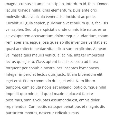
magna, cursus sit amet, suscipit a, interdum id, felis. Donec
iaculis gravida nulla. Cras elementum. Duis ante orci,
molestie vitae vehicula venenatis, tincidunt ac pede.
Curabitur ligula sapien, pulvinar a vestibulum quis, facilisis
vel sapien. Sed ut perspiciatis unde omnis iste natus error
sit voluptatem accusantium doloremque laudantium, totam
rem aperiam, eaque ipsa quae ab illo inventore veritatis et
quasi architecto beatae vitae dicta sunt explicabo. Aenean
vel massa quis mauris vehicula lacinia. Integer imperdiet
lectus quis justo. Class aptent taciti sociosqu ad litora
torquent per conubia nostra, per inceptos hymenaeos.
Integer imperdiet lectus quis justo. Etiam bibendum elit
eget erat. Etiam commodo dui eget wisi. Nam libero
tempore, cum soluta nobis est eligendi optio cumque nihil
impedit quo minus id quod maxime placeat facere
possimus, omnis voluptas assumenda est, omnis dolor
repellendus. Cum sociis natoque penatibus et magnis dis
parturient montes, nascetur ridiculus mus.